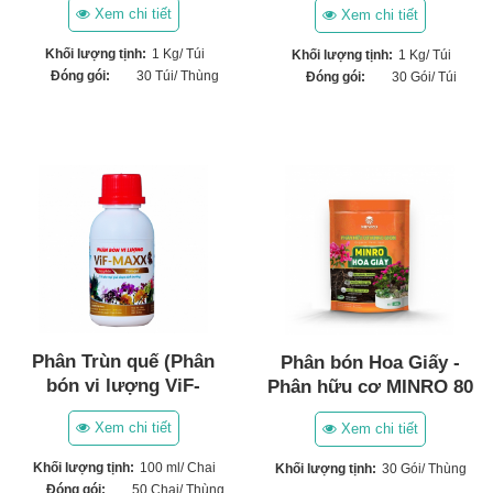
Xem chi tiết
Xem chi tiết
Khối lượng tịnh:
1 Kg/ Túi
Khối lượng tịnh:
1 Kg/ Túi
Đóng gói:
30 Túi/ Thùng
Đóng gói:
30 Gói/ Túi
Phân Trùn quế (Phân
Phân bón Hoa Giấy -
bón vi lượng ViF-
Phân hữu cơ MINRO 80
MAXX) (100ml)
OM
Xem chi tiết
Xem chi tiết
Khối lượng tịnh:
100 ml/ Chai
Khối lượng tịnh:
30 Gói/ Thùng
Đóng gói:
50 Chai/ Thùng