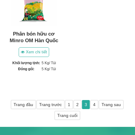
Phân bón hữu cơ
Minro OM Hàn Quốc
(5Kg)
Xem chi tiết
Khối lượng tịnh:
5 Kg/ Túi
Đóng gói:
5 Kg/ Túi
Trang đầu
Trang trước
1
2
3
4
Trang sau
Trang cuối