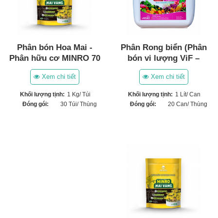
Phân Rong biển (Phân
Phân bón Hoa Mai -
bón vi lượng ViF –
Phân hữu cơ MINRO 70
ONE) (1 Lít)
OM
Xem chi tiết
Xem chi tiết
Khối lượng tịnh:
1 Lít/ Can
Khối lượng tịnh:
1 Kg/ Túi
Đóng gói:
20 Can/ Thùng
Đóng gói:
30 Túi/ Thùng