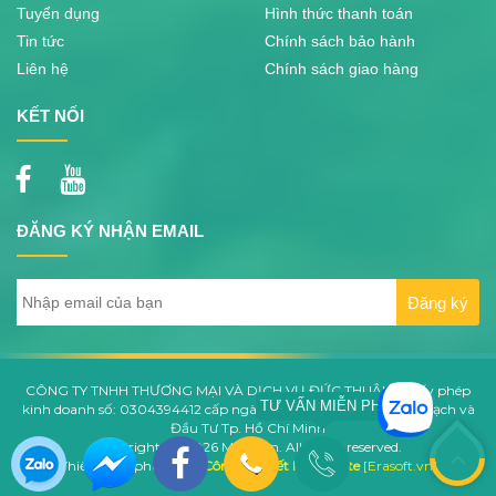
Tuyển dụng
Hình thức thanh toán
Tin tức
Chính sách bảo hành
Liên hệ
Chính sách giao hàng
KẾT NỐI
ĐĂNG KÝ NHẬN EMAIL
CÔNG TY TNHH THƯƠNG MẠI VÀ DỊCH VỤ ĐỨC THUẬN - Giấy phép
TƯ VẤN MIỄN PHÍ
kinh doanh số: 0304394412 cấp ngày 06/06/2006 bởi Sở Kế Hoạch và
Đầu Tư Tp. Hồ Chí Minh
Copyrights © 2026 Minro.vn. All rights reserved.
Thiết kế và phát triển
Công ty thiết kế website
[Erasoft.vn]