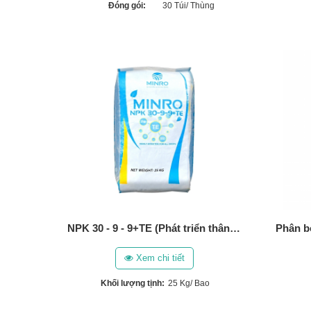
Đóng gói:
30 Túi/ Thùng
NPK 30 - 9 - 9+TE (Phát triển thân, lá, cành, bộ rễ) (25 Kg)
Xem chi tiết
Khối lượng tịnh:
25 Kg/ Bao