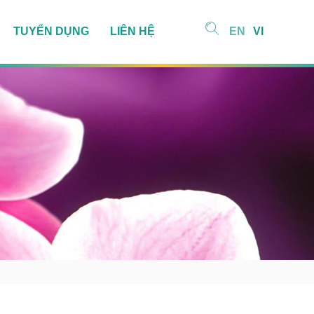
TUYỂN DỤNG
LIÊN HỆ
EN
VI