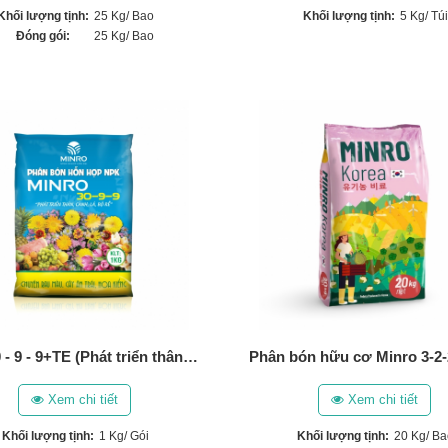
Khối lượng tịnh:
5 Kg/ Túi
Khối lượng tịnh:
25 Kg/ Bao
Đóng gói:
25 Kg/ Bao
NPK 30 - 9 - 9+TE (Phát triển thân, lá, cành, bộ rễ) (1 Kg)
Xem chi tiết
Xem chi tiết
Khối lượng tịnh:
1 Kg/ Gói
Khối lượng tịnh:
20 Kg/ Ba