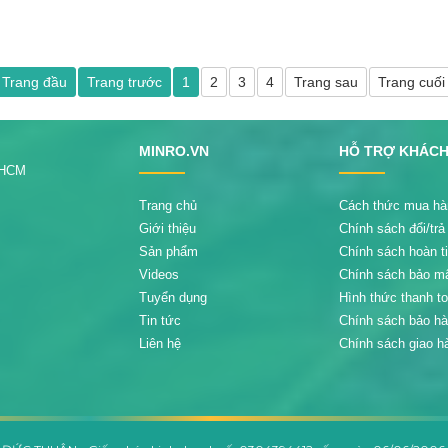
Trang đầu
Trang trước
1
2
3
4
Trang sau
Trang cuối
MINRO.VN
HỖ TRỢ KHÁC
.HCM
Trang chủ
Cách thức mua hà
Giới thiệu
Chính sách đổi/trả
Sản phẩm
Chính sách hoàn t
Videos
Chính sách bảo m
Tuyển dụng
Hình thức thanh t
Tin tức
Chính sách bảo h
Liên hệ
Chính sách giao h