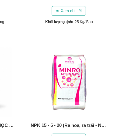
Xem chi tiết
ùng
Khối lượng tịnh:
25 Kg/ Bao
PHÂN BÓN HỮU CƠ SINH HỌC MINRO (HÀN QUỐC)
NPK 15 - 5 - 20 (Ra hoa, ra trái - Nuôi hoa, nuôi trái) (25 Kg)