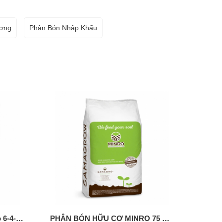
ượng
Phân Bón Nhập Khẩu
Phân Hữu Cơ Khoáng Minro 6-4-6+TE
PHÂN BÓN HỮU CƠ MINRO 75 OM (BỈ)