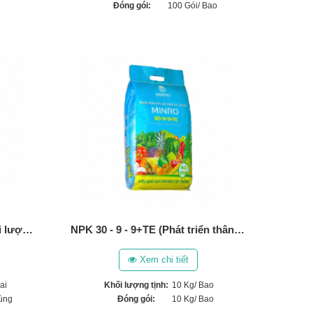
Đóng gói:
100 Gói/ Bao
Phân Bánh Dầu (Phân bón vi lượng ViF-MIX) (100ml)
NPK 30 - 9 - 9+TE (Phát triển thân, lá, cành, bộ rễ) (10 Kg)
Xem chi tiết
ai
Khối lượng tịnh:
10 Kg/ Bao
ùng
Đóng gói:
10 Kg/ Bao