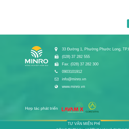
33 Đường 1, Phường Phước Long, TP
(028) 37 282 555
Fax: (028) 37 282 300
0903101912
info@minro.vn
www.minro.vn
Hợp tác phát triển
TƯ VẤN MIỄN PHÍ