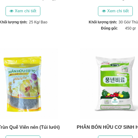
Xem chi tiết
Xem chi tiết
Khối lượng tịnh:
25 Kg/ Bao
Khối lượng tịnh:
30 Gói/ Th
Đóng gói:
450 gr
rùn Quế Viên nén (Túi lưới)