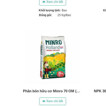
Xem chi tiết
Khối lượng tịnh:
Bao
Kh
Đóng gói:
25 Kg/Bao
Phân bón hữu cơ Minro 70 OM (Hà Lan)
Xem chi tiết