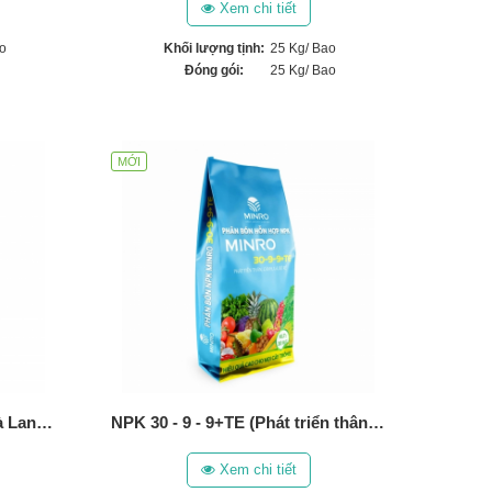
Xem chi tiết
o
Khối lượng tịnh:
25 Kg/ Bao
Đóng gói:
25 Kg/ Bao
MỚI
Phân Bón Hữu Cơ 70 OM Hà Lan (5Kg)
NPK 30 - 9 - 9+TE (Phát triển thân, lá, cành, bộ rễ) (10 Kg)
Xem chi tiết