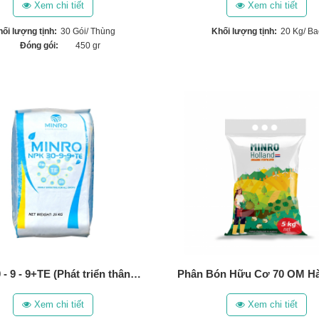
Xem chi tiết
Xem chi tiết
ối lượng tịnh:
30 Gói/ Thùng
Khối lượng tịnh:
20 Kg/ Ba
Đóng gói:
450 gr
NPK 30 - 9 - 9+TE (Phát triển thân, lá, cành, bộ rễ) (25 Kg)
Xem chi tiết
Xem chi tiết