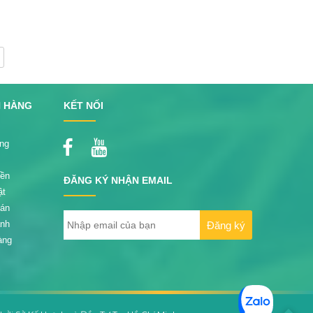
H HÀNG
KẾT NỐI
ng
iền
ĐĂNG KÝ NHẬN EMAIL
ật
oán
ành
àng