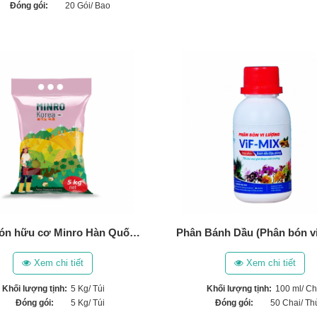
Đóng gói:
20 Gói/ Bao
Phân bón hữu cơ Minro Hàn Quốc (5Kg)
Xem chi tiết
Xem chi tiết
Khối lượng tịnh:
5 Kg/ Túi
Khối lượng tịnh:
100 ml/ Ch
Đóng gói:
5 Kg/ Túi
Đóng gói:
50 Chai/ Th