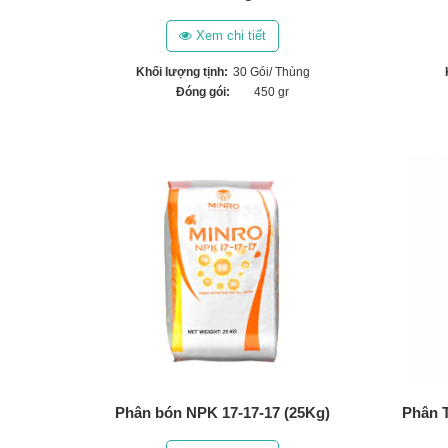
Xem chi tiết
Khối lượng tịnh:
30 Gói/ Thùng
Đóng gói:
450 gr
Phân bón NPK 17-17-17 (25Kg)
Phân T