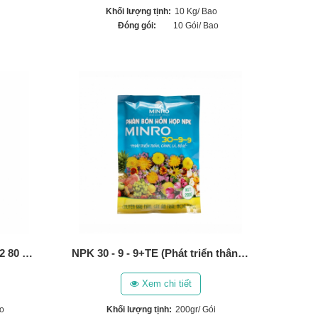
Khối lượng tịnh:
10 Kg/ Bao
Đóng gói:
10 Gói/ Bao
Phân bón hữu cơ Minro 3-2-2 80 OM (Hàn Quốc)
NPK 30 - 9 - 9+TE (Phát triển thân, lá, cành, bộ rễ) (200gr)
Xem chi tiết
o
Khối lượng tịnh:
200gr/ Gói