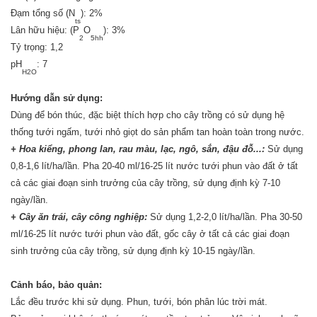
Đạm tổng số (N
): 2%
ts
Lân hữu hiệu: (P
O
): 3%
2
5hh
Tỷ trọng: 1,2
pH
: 7
H2O
Hướng dẫn sử dụng:
Dùng để bón thúc, đặc biệt thích hợp cho cây trồng có sử dụng hệ
thống tưới ngấm, tưới nhỏ giọt do sản phẩm tan hoàn toàn trong nước.
+ Hoa kiểng, phong lan, rau màu, lạc, ngô, sắn, đậu đỗ...:
Sử dụng
0,8-1,6 lít/ha/lần. Pha 20-40 ml/16-25 lít nước tưới phun vào đất ở tất
cả các giai đoạn sinh trưởng của cây trồng, sử dụng định kỳ 7-10
ngày/lần.
+ Cây ăn trái, cây công nghiệp:
Sử dụng 1,2-2,0 lít/ha/lần. Pha 30-50
ml/16-25 lít nước tưới phun vào đất, gốc cây ở tất cả các giai đoạn
sinh trưởng của cây trồng, sử dụng định kỳ 10-15 ngày/lần.
Cảnh báo, bảo quản:
Lắc đều trước khi sử dụng. Phun, tưới, bón phân lúc trời mát.