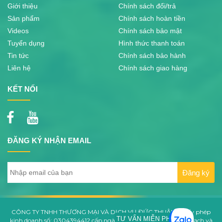
Giới thiệu
Chính sách đổi/trả
Sản phẩm
Chính sách hoàn tiền
Videos
Chính sách bảo mật
Tuyển dụng
Hình thức thanh toán
Tin tức
Chính sách bảo hành
Liên hệ
Chính sách giao hàng
KẾT NỐI
ĐĂNG KÝ NHẬN EMAIL
CÔNG TY TNHH THƯƠNG MẠI VÀ DỊCH VỤ ĐỨC THUẬN - Giấy phép
TƯ VẤN MIỄN PHÍ
kinh doanh số: 0304394412 cấp ngày 06/06/2006 bởi Sở Kế Hoạch và