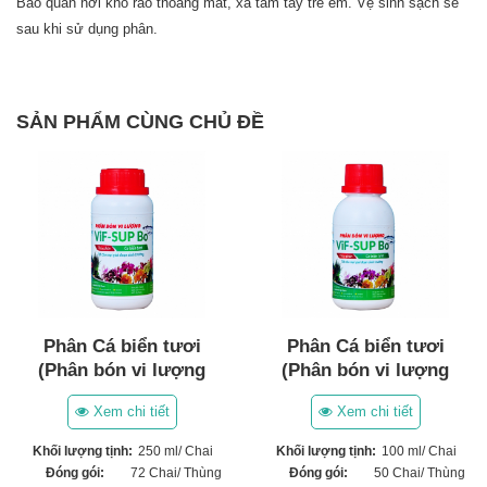
Bảo quản nơi khô ráo thoáng mát, xa tầm tay trẻ em. Vệ sinh sạch sẽ
sau khi sử dụng phân.
SẢN PHẨM CÙNG CHỦ ĐỀ
Phân Cá biển tươi
Phân Cá biển tươi
(Phân bón vi lượng
(Phân bón vi lượng
ViF-SUP Bo) (250ml)
ViF-SUP Bo) (100ml)
Xem chi tiết
Xem chi tiết
Khối lượng tịnh:
250 ml/ Chai
Khối lượng tịnh:
100 ml/ Chai
Đóng gói:
72 Chai/ Thùng
Đóng gói:
50 Chai/ Thùng