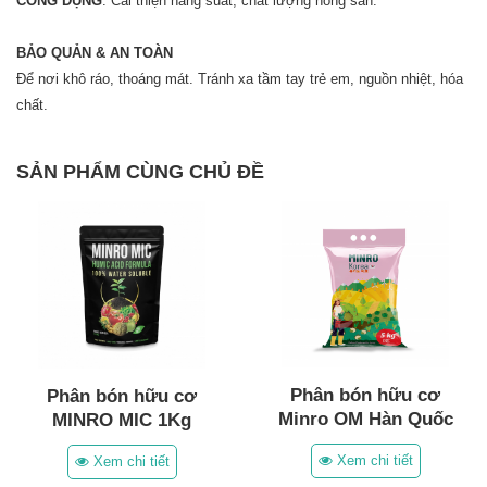
CÔNG DỤNG
: Cải thiện năng suất, chất lượng nông sản.
BẢO QUẢN & AN TOÀN
Để nơi khô ráo, thoáng mát. Tránh xa tầm tay trẻ em, nguồn nhiệt, hóa
chất.
SẢN PHẨM CÙNG CHỦ ĐỀ
Phân bón hữu cơ
Phân bón hữu cơ
Minro OM Hàn Quốc
MINRO MIC 1Kg
(5Kg)
Xem chi tiết
Xem chi tiết