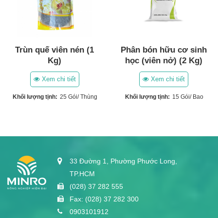
Trùn quế viên nén (1
Phân bón hữu cơ sinh
Kg)
học (viên nở) (2 Kg)
Xem chi tiết
Xem chi tiết
Khối lượng tịnh:
25 Gói/ Thùng
Khối lượng tịnh:
15 Gói/ Bao
33 Đường 1, Phường Phước Long,
TP.HCM
(028) 37 282 555
Fax: (028) 37 282 300
0903101912