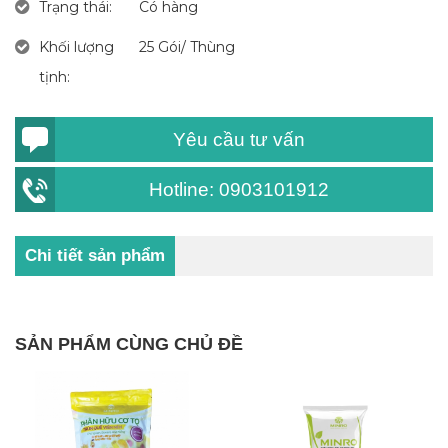
Trạng thái:
Có hàng
Khối lượng
25 Gói/ Thùng
tịnh:
Yêu cầu tư vấn
Hotline: 0903101912
Chi tiết sản phẩm
SẢN PHẨM CÙNG CHỦ ĐỀ