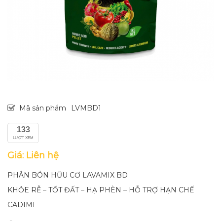
Mã sản phẩm
LVMBD1
133
LƯỢT XEM
Giá: Liên hệ
PHÂN BÓN HỮU CƠ LAVAMIX BD
KHỎE RỄ – TỐT ĐẤT – HẠ PHÈN – HỖ TRỢ HẠN CHẾ
CADIMI