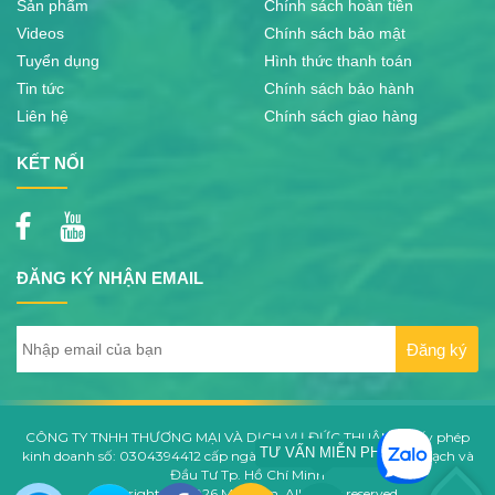
Sản phẩm
Chính sách hoàn tiền
Videos
Chính sách bảo mật
Tuyển dụng
Hình thức thanh toán
Tin tức
Chính sách bảo hành
Liên hệ
Chính sách giao hàng
KẾT NỐI
ĐĂNG KÝ NHẬN EMAIL
CÔNG TY TNHH THƯƠNG MẠI VÀ DỊCH VỤ ĐỨC THUẬN - Giấy phép
TƯ VẤN MIỄN PHÍ
kinh doanh số: 0304394412 cấp ngày 06/06/2006 bởi Sở Kế Hoạch và
Đầu Tư Tp. Hồ Chí Minh
Copyrights © 2026 Minro.vn. All rights reserved.