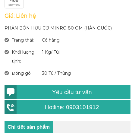
488
LƯỢT XEM
Giá: Liên hệ
PHÂN BÓN HỮU CƠ MINRO 80 OM (HÀN QUỐC)
Trạng thái:
Có hàng
Khối lượng
1 Kg/ Túi
tịnh:
Đóng gói:
30 Túi/ Thùng
Yêu cầu tư vấn
Hotline: 0903101912
Chi tiết sản phẩm