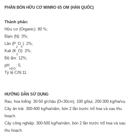
PHÂN BÓN HỮU CƠ MINRO 65 OM (HÀN QUỐC)
Thành phần:
Hữu cơ (Organic): 80 %;
Đạm (N): 3%;
Lân (P
O
): 2%;
2
5
Kali (K
O): 2%;
2
Độ ẩm: 12%;
pH
: 5;
H2O
Tỷ lệ C/N:11.
HƯỚNG DẪN SỬ DỤNG
Rau, hoa kiểng: 30-50 g/chậu (D=30cm), 100 g/bụi, 200-300 kg/ha/vụ.
Cây ăn trái: 300-400 kg/ha/năm, bón 2 lần trước trổ hoa và sau thu
hoạch.
Cây công nghiệp: 300-500 kg/ha/năm, bón 2 lần trước trổ hoa và sau
thu hoạch.