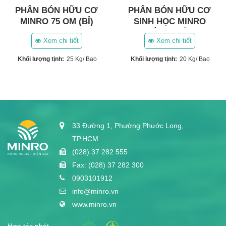
PHÂN BÓN HỮU CƠ
PHÂN BÓN HỮU CƠ
MINRO 75 OM (BỈ)
SINH HỌC MINRO
(HÀN QUỐC)
Xem chi tiết
Xem chi tiết
Khối lượng tịnh:
25 Kg/ Bao
Khối lượng tịnh:
20 Kg/ Bao
33 Đường 1, Phường Phước Long,
TP.HCM
(028) 37 282 555
Fax: (028) 37 282 300
0903101912
info@minro.vn
www.minro.vn
Hợp tác phát