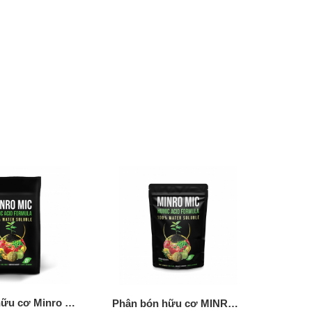
Phân bón hữu cơ Minro Mic 10 Kg
Phân bón hữu cơ MINRO MIC 1 Kg