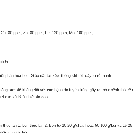
 Cu: 80 ppm; Zn: 80 ppm; Fe: 120 ppm; Mn: 100 ppm;
nh tế;
ôi phân hóa học. Giúp đất tơi xốp, thông khí tốt, cây ra rễ mạnh;
ây tăng sức đề kháng đối với các bệnh do tuyến trùng gây ra, như bệnh thối rễ
u được xử lý ở nhiệt độ cao.
n thúc lần 1, bón thúc lần 2. Bón từ 10-20 g/chậu hoặc 50-100 g/bụi và 15-2
 phân sau khi bón.