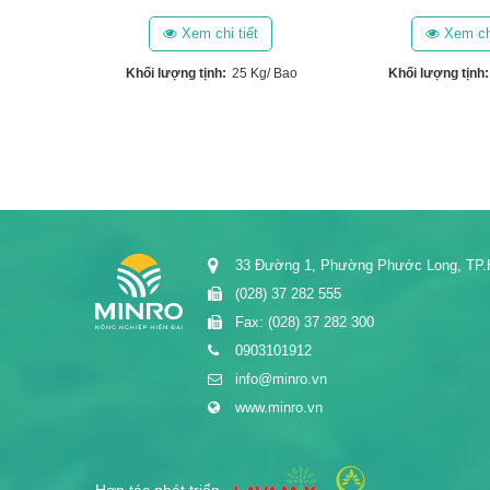
Xem chi tiết
Xem chi
/ Túi
Khối lượng tịnh:
25 Kg/ Bao
Khối lượng tịnh:
/ Thùng
33 Đường 1, Phường Phước Long, TP
(028) 37 282 555
Fax: (028) 37 282 300
0903101912
info@minro.vn
www.minro.vn
Hợp tác phát triển