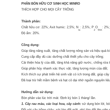
PHÂN BÓN HỮU CƠ SINH HỌC MINRO
THÍCH HỢP CHO MỌI CÂY TRỒNG
Thành phần:
Chất hữu cơ: 22%; Axit humic: 2,5%; N
: 2,5%; P
O
: 2%;
ts
2
5hh
Độ ẩm: 20%.
Công dụng:
Giúp tăng năng suất, tăng chất lượng nông sản và hiệu quả ki
Cung cấp đầy đủ các dưỡng chất thiết yếu cho cây trồng;
Cải thiện hóa lý của đất, tăng khả năng giữ nước, chống rửa tr
Giúp phân hủy nhanh xác thực vật, tăng lượng mùn của đất;
Kích thích sự phát triển hệ sinh vật có ích trong đất, giúp c
Đã loại trừ hết mầm bệnh và hạt cỏ dại nhờ nguồn nguyên liệ
Hướng dẫn sử dụng:
Bón phân vào lúc trời mát. Định kỳ bón 1 tháng/ lần.
1. Cây rau màu, các loại hoa, cây cảnh:
sử dụng bón lót, bó
Đối với cây trồng chậu: xới lớp đất mặt, phủ lớp đất lên viên