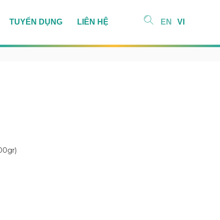
TUYỂN DỤNG
LIÊN HỆ
EN
VI
0gr)