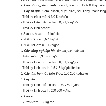
2. Đậu phộng, đậu nành:
bón lót, bón thúc 150-300 kg/ha/lần
3. Cây ăn quả:
Cam, chanh, quýt, bưởi, sầu riêng, thanh long
- Thời kỳ trồng mới 0,3-0,5 kg/gốc.
- Thời kỳ kiến thiết cơ bản: 0,5-1,5 kg/gốc;
- Thời kỳ kinh doanh:
+ Sau thu hoạch: 1-3 kg/gốc.
+ Nuôi trái non: 0,5-1 kg/gốc.
+ Nuôi trái lớn: 0,5-1 kg/gốc.
4. Cây công nghiệp:
Hồ tiêu, cà phê, mắc ca...
- Trồng mới: 0,3-0,5 kg/gốc.
- Thời kỳ kiến thiết cơ bản: 0,5-1,5 kg/gốc.
- Thời kỳ kinh doanh: 1,5-2,5 kg/gốc/lần bón.
5. Cây lúa: bón lót, bón thúc:
150-250 kg/ha/vụ.
6. Cây chè:
- Thời kỳ kiến thiết cơ bản: 150-250 kg/ha.
- Thời kỳ kinh doanh: 200-300 kg/ha.
7. Cao su:
- Vườn ươm: 1,5 kg/m2.