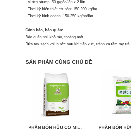
- Vườn stump: 50 g/gốc/lần x 2 lần.
- Thời kỳ kiến thiết cơ bản: 150-200 kg/ha.
- Thời kỳ kinh doanh: 150-250 kg/ha/lần.
Cảnh báo, bảo quản:
Bảo quản nơi khô ráo, thoáng mát.
Rửa tay sạch với nước sau khi tiếp xúc, tránh xa tầm tay trẻ
SẢN PHẨM CÙNG CHỦ ĐỀ
Phân bón Hoa Mai - Phân hữu cơ MINRO 70 OM
PHÂN BÓN HỮU CƠ MINRO 75 OM (BỈ)