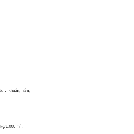
 do vi khuẩn, nấm;
2
5 kg/1.000 m
.