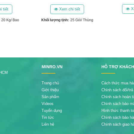
Xe
 tiết
Xem chi tiết
20 Kg/ Bao
Khối lượng tịnh:
25 Gói/ Thùng
MINRO.VN
HỖ TRỢ KHÁC
.HCM
Trang chủ
Cách thức mua hà
Giới thiệu
Chính sách đổi/trả
Sản phẩm
Chính sách hoàn t
Videos
Chính sách bảo m
Tuyển dụng
Hình thức thanh t
Tin tức
Chính sách bảo h
Liên hệ
Chính sách giao h