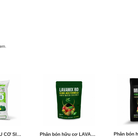
 em.
PHÂN BÓN HỮU CƠ SINH HỌC MINRO (HÀN QUỐC)
Phân bón hữu cơ LAVAMIX BD