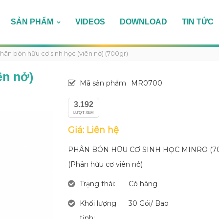
SẢN PHẨM
VIDEOS
DOWNLOAD
TIN TỨC
hân bón hữu cơ sinh học (viên nở) (700gr)
ên nở)
Mã sản phẩm
MR0700
3.192
LƯỢT XEM
Giá: Liên hệ
PHÂN BÓN HỮU CƠ SINH HỌC MINRO (70
(Phân hữu cơ viên nở)
Trạng thái:
Có hàng
Khối lượng
30 Gói/ Bao
tịnh: