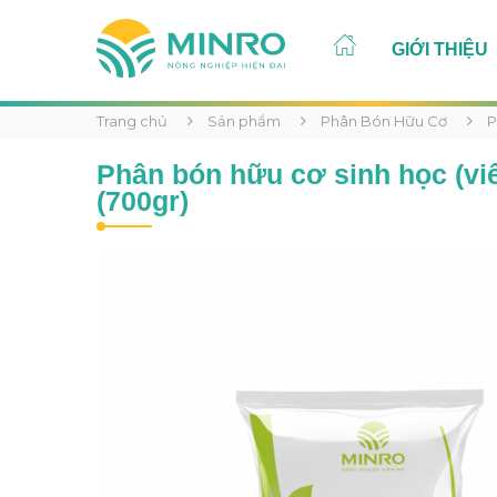
GIỚI THIỆU
Trang chủ
Sản phẩm
Phân Bón Hữu Cơ
P
Phân bón hữu cơ sinh học (vi
(700gr)