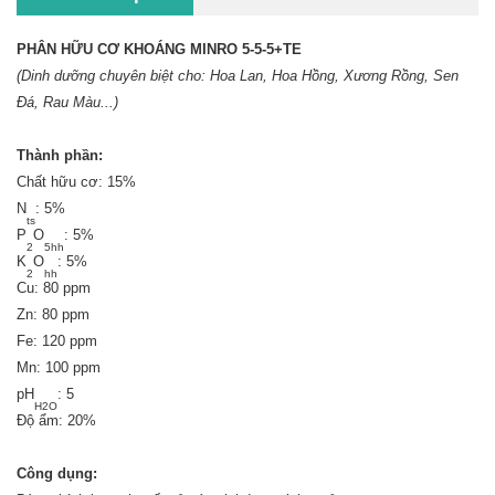
PHÂN HỮU CƠ KHOÁNG MINRO 5-5-5+TE
(Dinh dưỡng chuyên biệt cho: Hoa Lan, Hoa Hồng, Xương Rồng, Sen
Đá, Rau Màu...)
Thành phần:
Chất hữu cơ: 15%
N
: 5%
ts
P
O
: 5%
2
5hh
K
O
: 5%
2
hh
Cu: 80 ppm
Zn: 80 ppm
Fe: 120 ppm
Mn: 100 ppm
pH
: 5
H2O
Độ ẩm: 20%
Công dụng: