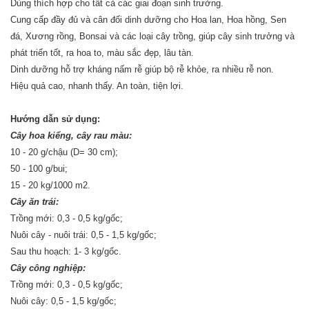
Dùng thích hợp cho tất cả các giai đoạn sinh trưởng.
Cung cấp đầy đủ và cân đối dinh dưỡng cho Hoa lan, Hoa hồng, Sen
đá, Xương rồng, Bonsai và các loại cây trồng, giúp cây sinh trưởng và
phát triển tốt, ra hoa to, màu sắc đẹp, lâu tàn.
Dinh dưỡng hỗ trợ kháng nấm rễ giúp bộ rễ khỏe, ra nhiều rễ non.
Hiệu quả cao, nhanh thấy. An toàn, tiện lợi.
Hướng dẫn sử dụng:
Cây hoa kiểng, cây rau màu:
10 - 20 g/chậu (D= 30 cm);
50 - 100 g/bui;
15 - 20 kg/1000 m2.
Cây ăn trái:
Trồng mới: 0,3 - 0,5 kg/gốc;
Nuôi cây - nuôi trái: 0,5 - 1,5 kg/gốc;
Sau thu hoạch: 1- 3 kg/gốc.
Cây công nghiệp:
Trồng mới: 0,3 - 0,5 kg/gốc;
Nuôi cây: 0,5 - 1,5 kg/gốc;