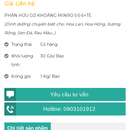
Giá: Liên hệ
PHÂN HỮU CƠ KHOÁNG MINRO 5-5-5+TE
(Dinh dưỡng chuyên biệt cho: Hoa Lan, Hoa Hồng, Xương
Rồng, Sen Đá, Rau Màu...)
Trạng thái:
Có hàng
Khối lượng
30 Gói/ Bao
tịnh:
Đóng gói:
1 Kg/ Bao
Yêu cầu tư vấn
Hotline: 0903101912
Chi tiết sản phẩm